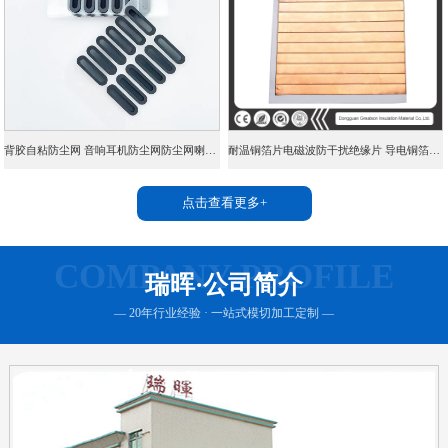
背胶自粘防尘网 音响耳机防尘网防尘网喇叭网机箱PVC双面胶防尘网
耐温铜箔片电磁波防干扰绝缘片 导电铜箔胶带PI铜箔纸片
点击查看更多+
COMPANY PROFILE
瑞晖·公司简介
— 20年行业经验 · 一站式模切加工定制 —