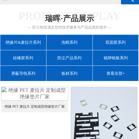
PRODUCT DISPLAY
瑞晖·产品展示
— 匠心制造满足您对技术服务与产品品质的需求 —
绝缘片&麦拉片系列
泡棉系列
双面胶系列
硅橡胶系列
防尘产品系列
铭牌铭板系列
屏蔽导电系列
板材系列
查看全部+
绝缘 PET 麦拉片 定制成型绝缘垫片厂家