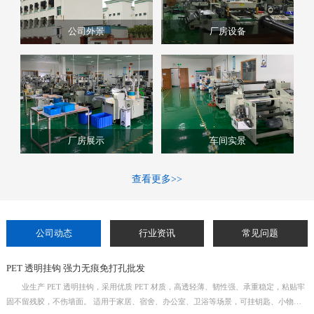
公司外景
厂房设备
厂房展示
车间实景
查看更多>>
公司动态
行业资讯
常见问题
PET 透明挂钩 强力无痕免打孔批发
业生产 PET 透明挂钩，采用优质 PET 材质，高透轻薄、韧性强、承重稳定，粘贴牢
固不留残胶，不伤墙面。 适用于家居、宿舍、办公室、卫浴等场景，可挂钥匙、小物