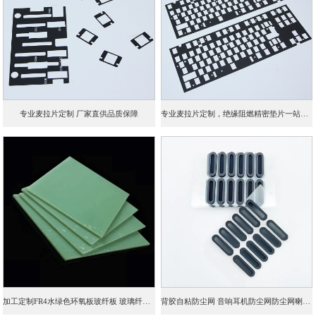
专业麦拉片定制 厂家直供品质保障
专业麦拉片定制，绝缘阻燃精密垫片一站式加工
加工定制FR4水绿色环氧板玻纤板 玻璃纤维层压板
背胶自粘防尘网 音响耳机防尘网防尘网喇叭网机箱PVC双面胶防尘网