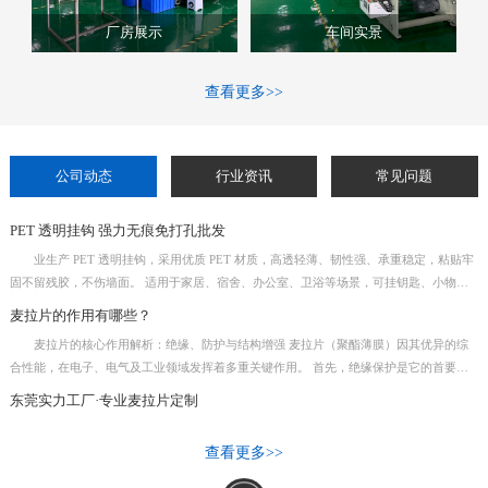
厂房展示
车间实景
查看更多>>
公司动态
行业资讯
常见问题
PET 透明挂钩 强力无痕免打孔批发
业生产 PET 透明挂钩，采用优质 PET 材质，高透轻薄、韧性强、承重稳定，粘贴牢
固不留残胶，不伤墙面。 适用于家居、宿舍、办公室、卫浴等场景，可挂钥匙、小物
件、装饰用品、包装展示等。防水防潮，耐高温，不易脱落，即贴即用，安装便捷。 规
麦拉片的作用有哪些？
格齐全，支持定制尺寸与印刷 LOGO，适合礼品包装、商超展示、家居日用等批发采购。
麦拉片的核心作用解析：绝缘、防护与结构增强 麦拉片（聚酯薄膜）因其优异的综
厂家直供，现货充足，性价比高，品质可靠。
合性能，在电子、电气及工业领域发挥着多重关键作用。 首先，绝缘保护是它的首要功
能。麦拉片具有高介电强度，能有效隔离电流，常用于电源适配器、电路板、电机槽缝和
东莞实力工厂·专业麦拉片定制
变压器线圈中，防止短路，保障设备安全运行。 其次，它提供物理防护与遮蔽。材质耐
刮擦、防穿刺，可作为LCD屏幕背光模组的反射片，或覆盖在精密元件上阻隔灰尘、湿
查看更多>>
气。黑色麦拉片还用于光学遮挡和防漏光。 此外，麦拉片具备耐温与尺寸稳定性，
在-60℃至150℃范围内不易变形，且有一定