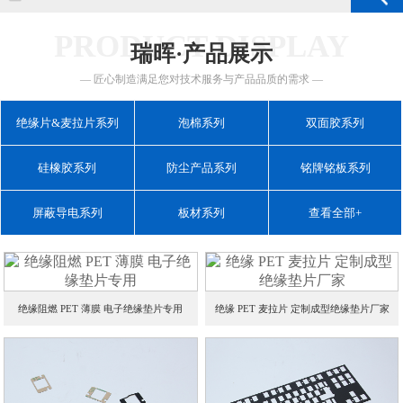
PRODUCT DISPLAY
瑞晖·产品展示
— 匠心制造满足您对技术服务与产品品质的需求 —
绝缘片&麦拉片系列
泡棉系列
双面胶系列
硅橡胶系列
防尘产品系列
铭牌铭板系列
屏蔽导电系列
板材系列
查看全部+
绝缘阻燃 PET 薄膜 电子绝缘垫片专用
绝缘 PET 麦拉片 定制成型绝缘垫片厂家