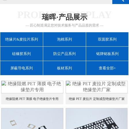
PRODUCT DISPLAY
瑞晖·产品展示
— 匠心制造满足您对技术服务与产品品质的需求 —
绝缘片&麦拉片系列
泡棉系列
双面胶系列
硅橡胶系列
防尘产品系列
铭牌铭板系列
屏蔽导电系列
板材系列
查看全部+
绝缘阻燃 PET 薄膜 电子绝缘垫片专用
绝缘 PET 麦拉片 定制成型绝缘垫片厂家