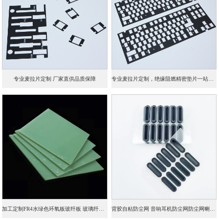
专业麦拉片定制 厂家直供品质保障
专业麦拉片定制，绝缘阻燃精密垫片一站式加工
加工定制FR4水绿色环氧板玻纤板 玻璃纤维层压板
背胶自粘防尘网 音响耳机防尘网防尘网喇叭网机箱PVC双面胶防尘网