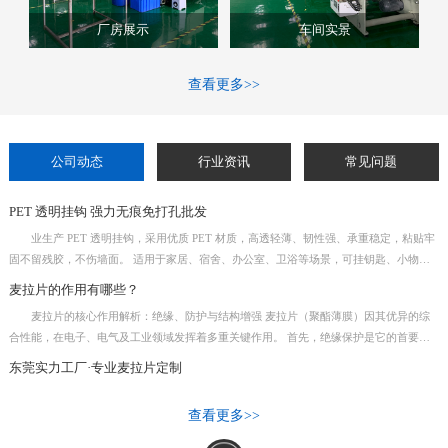
厂房展示
车间实景
查看更多>>
公司动态
行业资讯
常见问题
PET 透明挂钩 强力无痕免打孔批发
业生产 PET 透明挂钩，采用优质 PET 材质，高透轻薄、韧性强、承重稳定，粘贴牢
固不留残胶，不伤墙面。 适用于家居、宿舍、办公室、卫浴等场景，可挂钥匙、小物
件、装饰用品、包装展示等。防水防潮，耐高温，不易脱落，即贴即用，安装便捷。 规
麦拉片的作用有哪些？
格齐全，支持定制尺寸与印刷 LOGO，适合礼品包装、商超展示、家居日用等批发采购。
麦拉片的核心作用解析：绝缘、防护与结构增强 麦拉片（聚酯薄膜）因其优异的综
厂家直供，现货充足，性价比高，品质可靠。
合性能，在电子、电气及工业领域发挥着多重关键作用。 首先，绝缘保护是它的首要功
能。麦拉片具有高介电强度，能有效隔离电流，常用于电源适配器、电路板、电机槽缝和
东莞实力工厂·专业麦拉片定制
变压器线圈中，防止短路，保障设备安全运行。 其次，它提供物理防护与遮蔽。材质耐
刮擦、防穿刺，可作为LCD屏幕背光模组的反射片，或覆盖在精密元件上阻隔灰尘、湿
查看更多>>
气。黑色麦拉片还用于光学遮挡和防漏光。 此外，麦拉片具备耐温与尺寸稳定性，
在-60℃至150℃范围内不易变形，且有一定